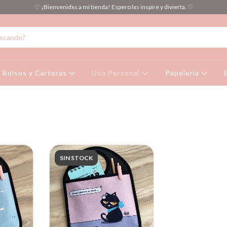
♡ ¡Bienvenidxs a mi tienda! Espero lxs inspire y divierta. ♡
Bolsos y Carteras
Uso Personal
Papelería
SIN STOCK