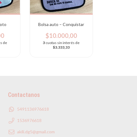
loto
Bolsa auto – Conquistar
00
$10.000,00
és de
3
cuotas sin interés de
$3.333,33
Contactanos
5491136976618
1536976618
akili.dg5@gmail.com