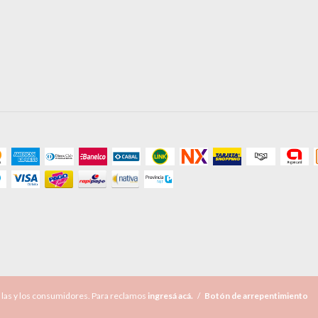
 las y los consumidores. Para reclamos
ingresá acá.
/
Botón de arrepentimiento