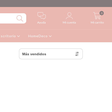
0
Ayuda
Mi cuenta
Mi carrito
Escritorio
HomeDeco