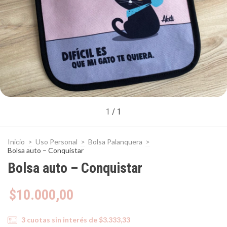
1
/
1
Inicio
>
Uso Personal
>
Bolsa Palanquera
>
Bolsa auto – Conquistar
Bolsa auto – Conquistar
$10.000,00
3
cuotas sin interés de
$3.333,33