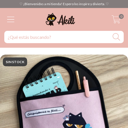
♡ ¡Bienvenidxs a mi tienda! Espero lxs inspire y divierta. ♡
0
SIN STOCK