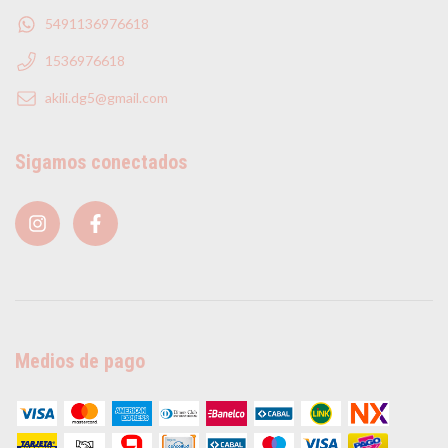
5491136976618
1536976618
akili.dg5@gmail.com
Sigamos conectados
Medios de pago