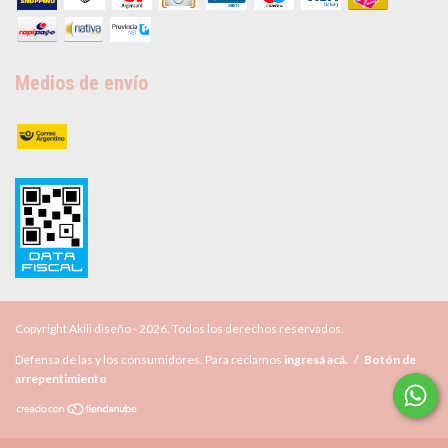
Medios de envío
Copyright Akili diseño - 2026. Todos los derechos reservados.
Defensa de las y los consumidores. Para reclamos
ingresá acá.
/
Botón de
arrepentimiento