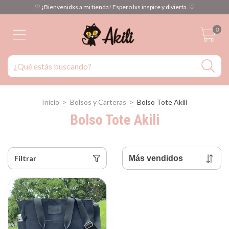
♡ ¡Bienvenidxs a mi tienda! Espero lxs inspire y divierta. ♡
0
Inicio
>
Bolsos y Carteras
>
Bolso Tote Akili
Bolso Tote Akili
Filtrar