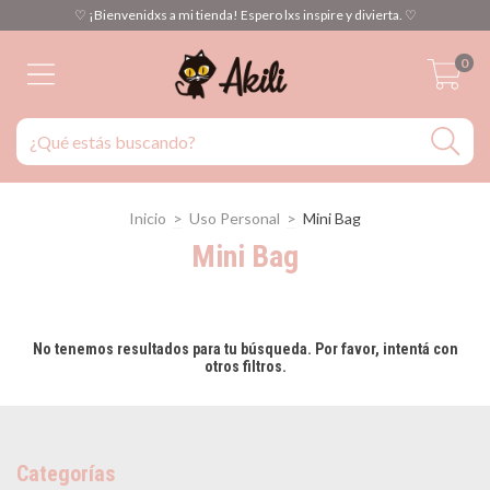
♡ ¡Bienvenidxs a mi tienda! Espero lxs inspire y divierta. ♡
0
Inicio
>
Uso Personal
>
Mini Bag
Mini Bag
No tenemos resultados para tu búsqueda. Por favor, intentá con
otros filtros.
Categorías