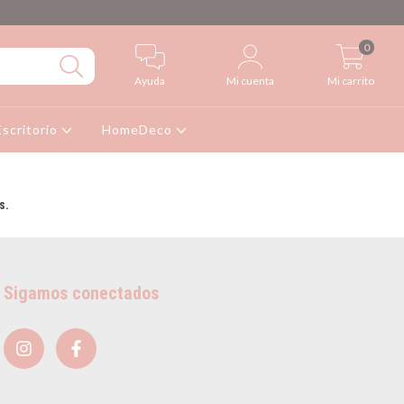
0
Ayuda
Mi cuenta
Mi carrito
Escritorio
HomeDeco
s.
Sigamos conectados