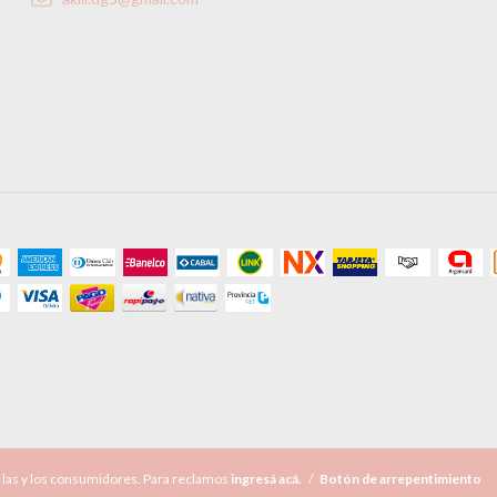
 las y los consumidores. Para reclamos
ingresá acá.
/
Botón de arrepentimiento