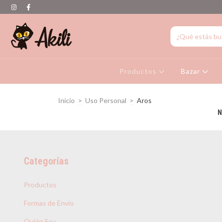
Productos
Bazar
Inicio
>
Uso Personal
>
Aros
N
Categorías
Productos
Formas de Envio
Quién Soy