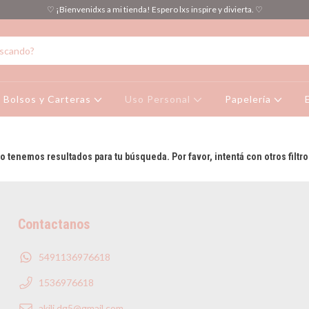
♡ ¡Bienvenidxs a mi tienda! Espero lxs inspire y divierta. ♡
Bolsos y Carteras
Uso Personal
Papelería
o tenemos resultados para tu búsqueda. Por favor, intentá con otros filtro
Contactanos
5491136976618
1536976618
akili.dg5@gmail.com