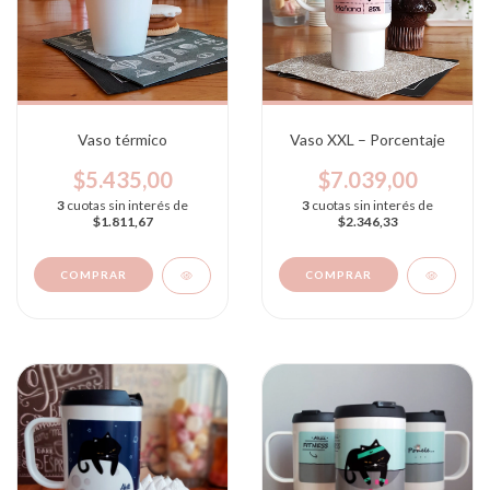
Vaso térmico
Vaso XXL – Porcentaje
$5.435,00
$7.039,00
3
cuotas sin interés de
3
cuotas sin interés de
$1.811,67
$2.346,33