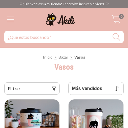
♡ ¡Bienvenidxs a mi tienda! Espero lxs inspire y divierta. ♡
0
Inicio
>
Bazar
>
Vasos
Vasos
Filtrar