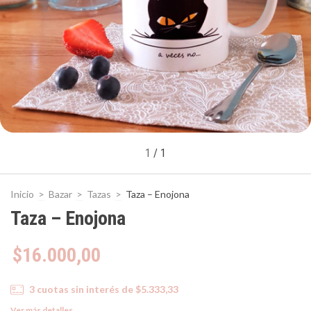
1
/
1
Inicio
>
Bazar
>
Tazas
>
Taza – Enojona
Taza – Enojona
$16.000,00
3
cuotas sin interés de
$5.333,33
Ver más detalles