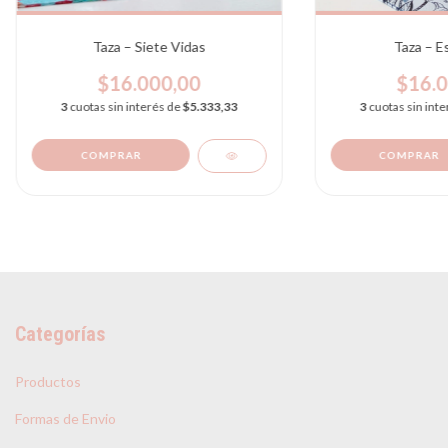
Taza – Siete Vidas
Taza – E
$16.000,00
$16.0
3
cuotas sin interés de
$5.333,33
3
cuotas sin int
Categorías
Productos
Formas de Envio