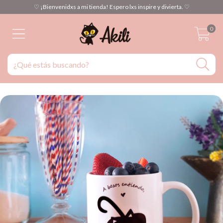
♡ ¡Bienvenidxs a mi tienda! Espero lxs inspire y divierta. ♡
0