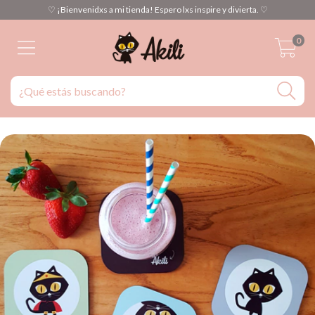
♡ ¡Bienvenidxs a mi tienda! Espero lxs inspire y divierta. ♡
0