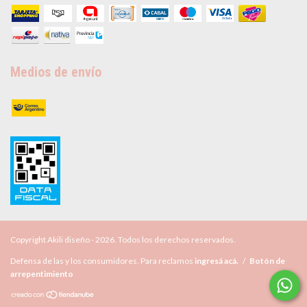
Medios de envío
Copyright Akili diseño - 2026. Todos los derechos reservados.
Defensa de las y los consumidores. Para reclamos
ingresá acá.
/
Botón de
arrepentimiento