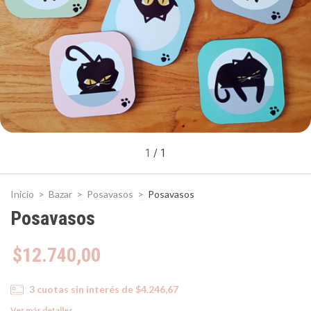
1
/
1
Inicio
>
Bazar
>
Posavasos
>
Posavasos
Posavasos
$12.740,00
3
cuotas sin interés de
$4.246,67
Ver más detalles