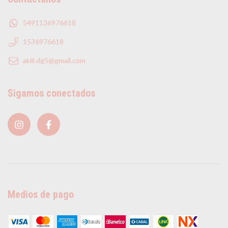
5491136976618
1536976618
akili.dg5@gmail.com
Sigamos conectados
Medios de pago