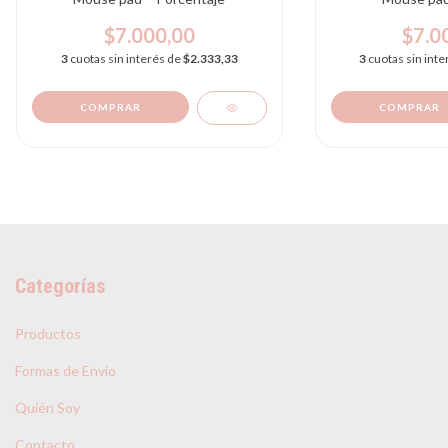
$7.000,00
$7.0
3
cuotas sin interés de
$2.333,33
3
cuotas sin int
Categorías
Productos
Formas de Envio
Quién Soy
Contacto