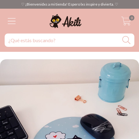
♡ ¡Bienvenidxs a mi tienda! Espero lxs inspire y divierta. ♡
0