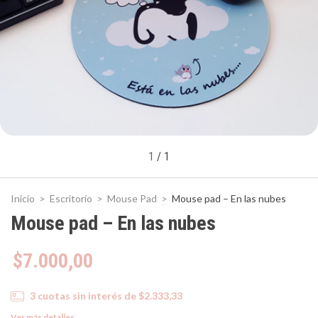
1
/
1
Inicio
>
Escritorio
>
Mouse Pad
>
Mouse pad – En las nubes
Mouse pad – En las nubes
$7.000,00
3
cuotas sin interés de
$2.333,33
Ver más detalles