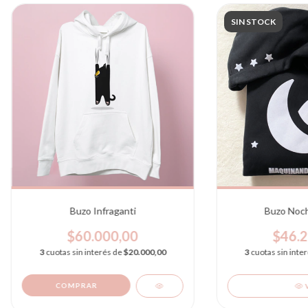
SIN STOCK
Buzo Infraganti
Buzo Noch
$60.000,00
$46.2
3
cuotas sin interés de
$20.000,00
3
cuotas sin inte
COMPRAR