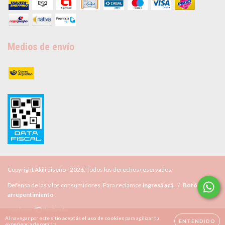
Medios de envío
Copyright Akili diseño - 2026. Todos los derechos reservados.
Defensa de las y los consumidores. Para reclamos
ingresá acá.
/
Botón de
arrepentimiento
Al navegar por este sitio
aceptás el uso de cookies
para agilizar tu
ENTENDIDO
experiencia de compra.