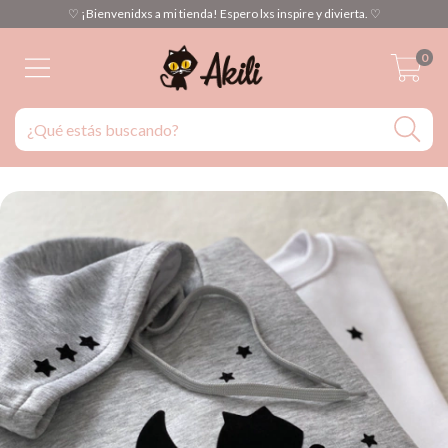
♡ ¡Bienvenidxs a mi tienda! Espero lxs inspire y divierta. ♡
0