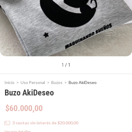
1
/
1
Inicio
>
Uso Personal
>
Buzos
>
Buzo AkiDeseo
Buzo AkiDeseo
$60.000,00
3
cuotas sin interés de
$20.000,00
Ver más detalles