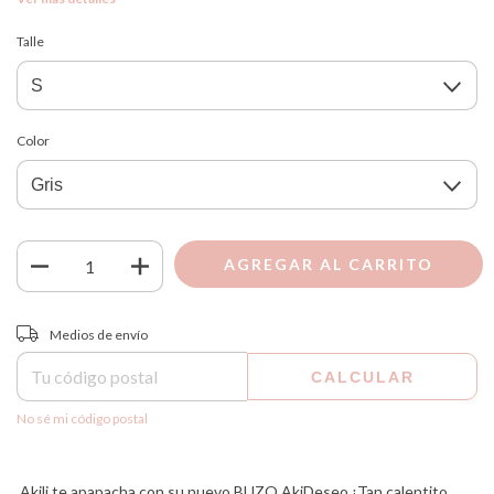
Talle
Color
Entregas para el CP:
CAMBIAR CP
Medios de envío
CALCULAR
No sé mi código postal
Akili te apapacha con su nuevo BUZO AkiDeseo ¡Tan calentito