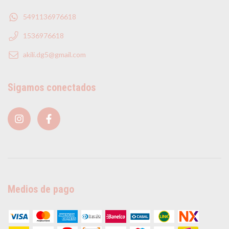
5491136976618
1536976618
akili.dg5@gmail.com
Sigamos conectados
Medios de pago